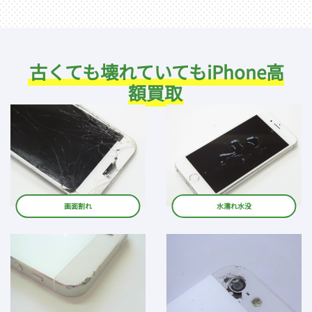
古くても壊れていてもiPhone高
額買取
画面割れ
水濡れ水没