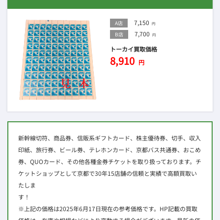
7,150
A店
円
7,700
B店
円
トーカイ買取価格
8,910
円
新幹線切符、商品券、信販系ギフトカード、株主優待券、切手、収入
印紙、旅行券、ビール券、テレホンカード、京都バス共通券、おこめ
券、QUOカード、その他各種金券チケットを取り扱っております。チ
ケットショップとして京都で30年15店舗の信頼と実績で高額買取い
たしま
す
※上記の価格は2025年6月17日現在の参考価格です。HP記載の買取