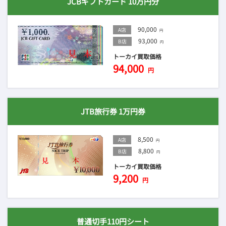
JCBギフトカード 10万円分
90,000
A店
円
93,000
B店
円
トーカイ買取価格
94,000
円
JTB旅行券 1万円券
8,500
A店
円
8,800
B店
円
トーカイ買取価格
9,200
円
普通切手110円シート