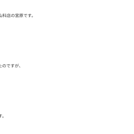
山科店の宮原です。
たのですが、
。
す。