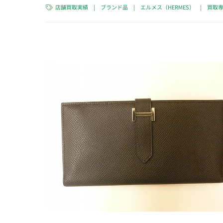
店舗買取実績
|
ブランド品
|
エルメス（HERMES）
|
買取専