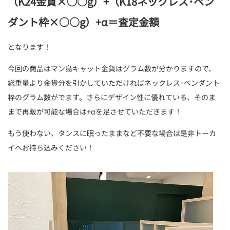
（K24金貨×○○g）+（K18ネックレス･ペン
ダント枠×○○g）+α＝査定金額
となります！
今回の商品はマン島キャット金貨はグラム数が分かりますので、
総重量より金貨分を引かしていただければネックレス･ペンダント
枠のグラム数がでます。さらにデザイン性に優れている、そのま
まで再販が可能な場合は+αを足させていただきます！
もう使わない、タンスに眠ったままなど不要な場合は是非トーカ
イへお持ち込みください！