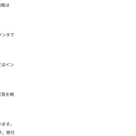
価格は
リンタで
てはイン
写真を綺
います。
す。寄付