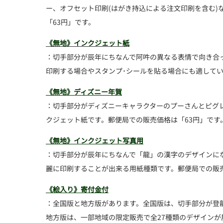
ー、オフセット印刷(はがき持込による注文印刷を含む)
「63円」です。
《無地》インクジェット紙
：切手部分が辰年にちなんで阿吽の異なる表情で向き合
印刷する場合やスタンプ･シールを貼る場合にも適してい
《無地》ディズニー年賀
：切手部分がディズニーキャラクターのプーさんとピグ
クジェット紙です。郵便局での販売価格は「63円」です
《無地》インクジェット写真用
：切手部分が辰年にちなんで「龍」の漢字のデザインに
麗に印刷することが出来る用紙種類です。郵便局での販売
《絵入り》寄付金付
：全国版と地方版があります。全国版は、切手部分が登
地方版は、一部地域の限定販売で全27種類のデザインが