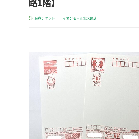
路1階】
金券チケット
|
イオンモール北大路店