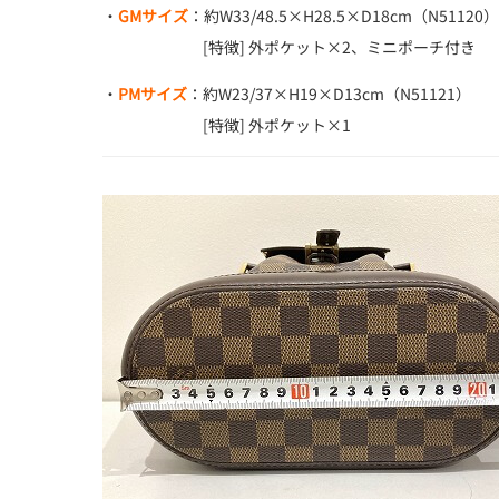
・
GMサイズ
：約W33/48.5×H28.5×D18cm（N51120）
[特徴] 外ポケット×2、ミニポーチ付き
・
PMサイズ
：約W23/37×H19×D13cm（N51121）
[特徴] 外ポケット×1