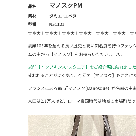
マノスクPM
品名
素材 ダミエ･エベヌ
型番 N51121
☆＊★＋☆＊★＋☆＊★＋☆＊★＋☆＊★＋☆＊★＋☆
創業165年を超える長い歴史と高い知名度を持つファッショ
ムの中から【マノスク】をお持ちいただきました。
以前【トンプキンス･スクエア】をご紹介際に触れまし
使われることがよくあり、今回の【マノスク】もこれに
フランスにある都市”マノスク(Manosque)”が名前の
人口は2.1万人ほど、ローマ帝国時代は地域の市場町だ