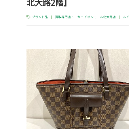
北大路2階】
ブランド品
|
買取専門店トーカイ イオンモール北大路店
|
ルイ