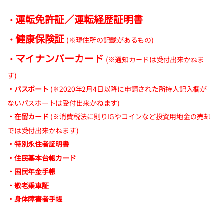
運転免許証／
運転経歴証明書
・
健康保険証
・
(※現住所の記載があるもの)
マイナンバーカード
・
(※通知カードは受付出来かねま
す)
・パスポート
(※2020年2月4日以降に申請された所持人記入欄が
ないパスポートは受付出来かねます)
・在留カード
(※消費税法に則りIGやコインなど投資用地金の売却
では受付出来かねます)
・特別永住者証明書
・住民基本台帳カード
・国民年金手帳
・敬老乗車証
・身体障害者手帳