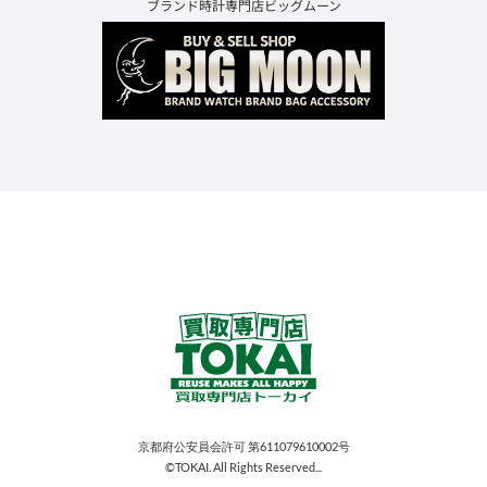
ブランド時計専門店ビッグムーン
京都府公安員会許可 第611079610002号
©TOKAI. All Rights Reserved...