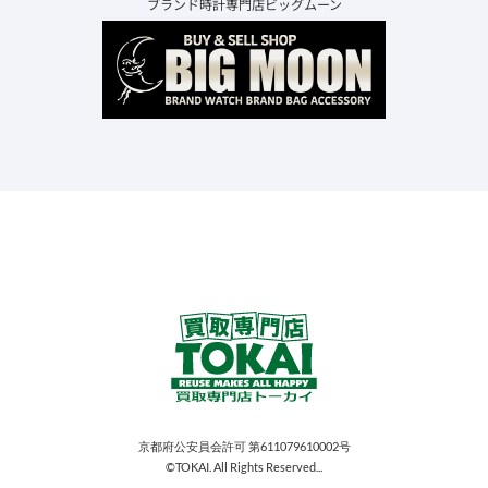
ブランド時計専門店ビッグムーン
京都府公安員会許可 第611079610002号
©TOKAI. All Rights Reserved...