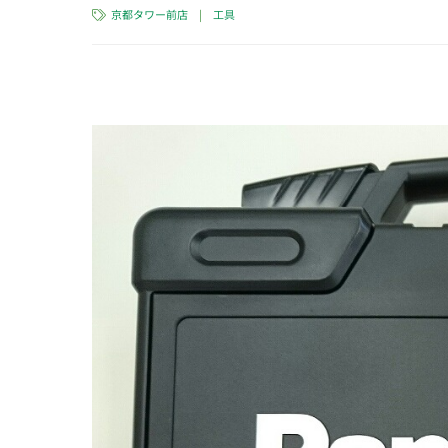
京都タワー前店
|
工具