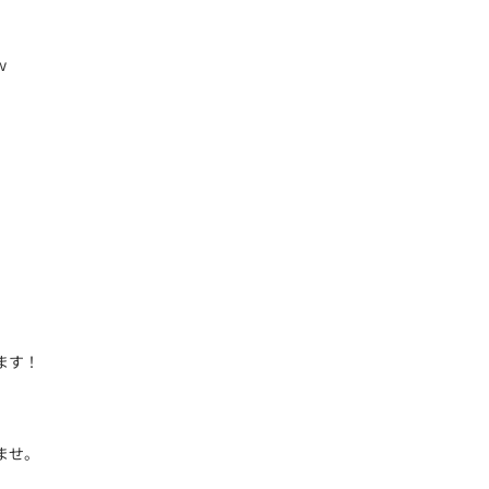
ｗ
？
ます！
ませ。