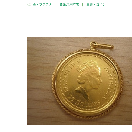
金・プラチナ
|
四条河原町店
|
金貨・コイン