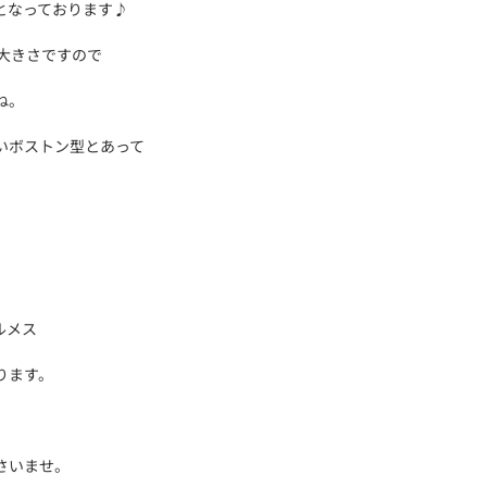
となっております♪
大きさですので
ね。
いボストン型とあって
ルメス
ります。
さいませ。