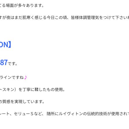
てる場面が多々あります。
すが夜はまだ肌寒く感じる今日この頃、皆様体調管理気をつけて下さい
ON】
87
です。
ーラインですね
♪
トスキン）を丁寧に鞣したもの使用。
の質感を実現しています。
レート、セリューＳなど、 随所にルイヴィトンの伝統的技術が使用され