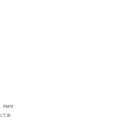
。PMサ
れてお