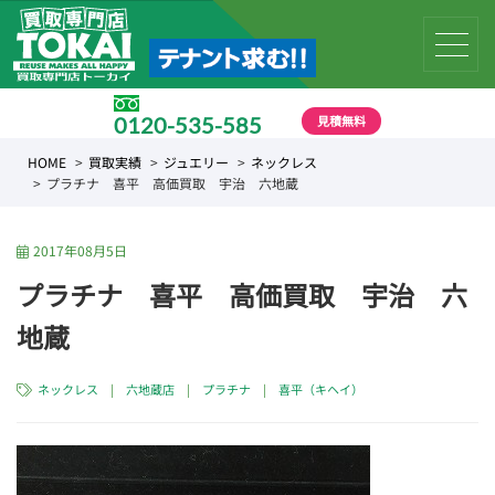
見積無料
0120-535-585
受付時間 10:00 〜 19:00
HOME
買取実績
ジュエリー
ネックレス
プラチナ 喜平 高価買取 宇治 六地蔵
2017年08月5日
プラチナ 喜平 高価買取 宇治 六
地蔵
ネックレス
|
六地蔵店
|
プラチナ
|
喜平（キヘイ）