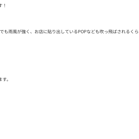
す！
地域でも雨風が強く、お店に貼り出しているPOPなども吹っ飛ばされるく
ます。