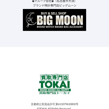
◾︎グループ会社◾︎（名古屋市大須）
ブランド時計専門店ビッグムーン
京都府公安員会許可 第611079610002号
©TOKAI. All Rights Reserved...