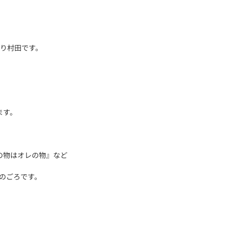
より村田です。
ます。
の物はオレの物』など
このごろです。