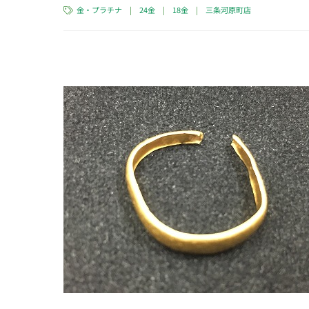
金・プラチナ
|
24金
|
18金
|
三条河原町店