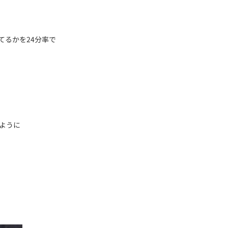
てるかを24分率で
。
じように