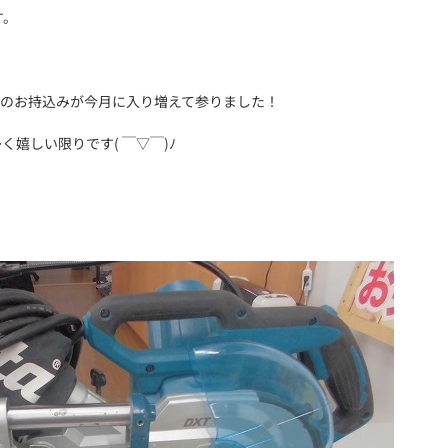
す。
工具のお持込みが今月に入り増えて参りました！
嬉しい限りです( ￣▽￣)ﾉ