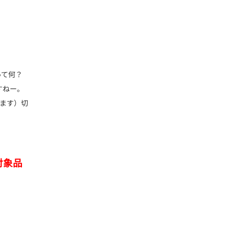
って何？
すねー。
ます）切
対象品
！