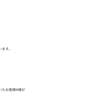
、
います。
いたお客様M様が