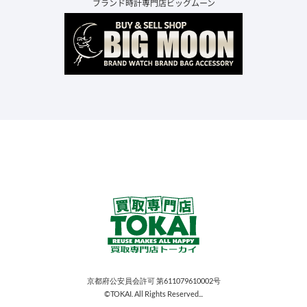
ブランド時計専門店ビッグムーン
京都府公安員会許可 第611079610002号
©TOKAI. All Rights Reserved...