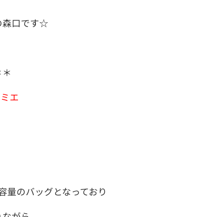
の森口です☆
＊＊
ダミエ
容量のバッグとなっており
りながら、、、