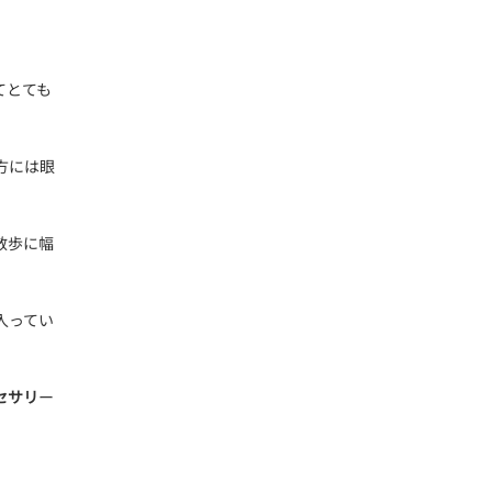
てとても
方には眼
散歩に幅
入ってい
セサリ
ー