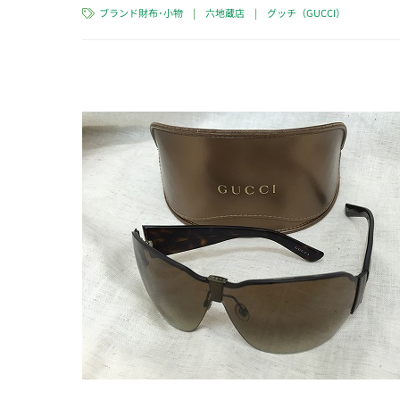
ブランド財布･小物
|
六地蔵店
|
グッチ（GUCCI）