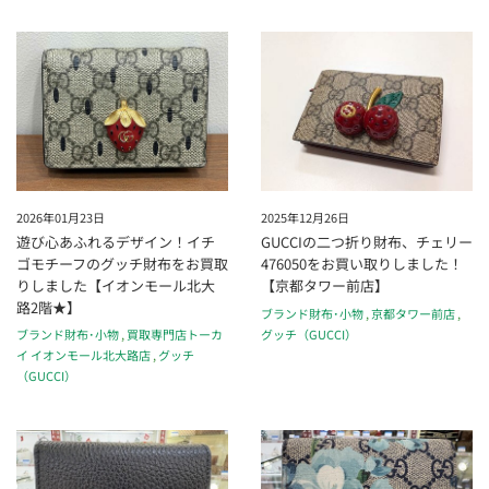
2026年01月23日
2025年12月26日
遊び心あふれるデザイン！イチ
GUCCIの二つ折り財布、チェリー
ゴモチーフのグッチ財布をお買取
476050をお買い取りしました！
りしました【イオンモール北大
【京都タワー前店】
路2階★】
ブランド財布･小物
,
京都タワー前店
,
グッチ（GUCCI）
ブランド財布･小物
,
買取専門店トーカ
イ イオンモール北大路店
,
グッチ
（GUCCI）