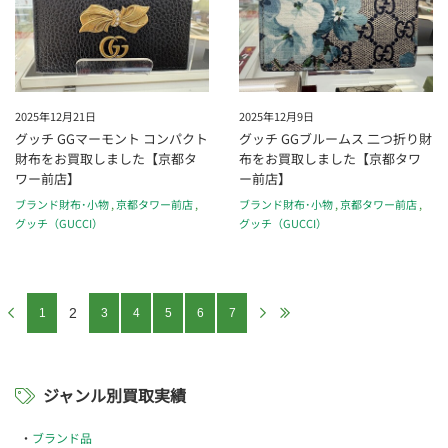
2025年12月21日
2025年12月9日
グッチ GGマーモント コンパクト
グッチ GGブルームス 二つ折り財
財布をお買取しました【京都タ
布をお買取しました【京都タワ
ワー前店】
ー前店】
ブランド財布･小物
,
京都タワー前店
,
ブランド財布･小物
,
京都タワー前店
,
グッチ（GUCCI）
グッチ（GUCCI）
2
1
3
4
5
6
7
ジャンル別買取実績
ブランド品