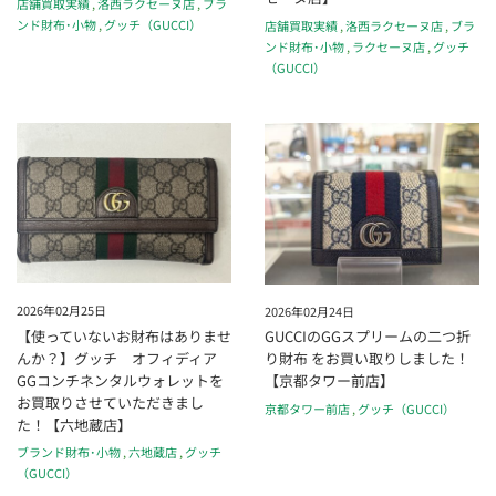
店舗買取実績
,
洛西ラクセーヌ店
,
ブラ
ンド財布･小物
,
グッチ（GUCCI）
店舗買取実績
,
洛西ラクセーヌ店
,
ブラ
ンド財布･小物
,
ラクセーヌ店
,
グッチ
（GUCCI）
2026年02月25日
2026年02月24日
【使っていないお財布はありませ
GUCCIのGGスプリームの二つ折
んか？】グッチ オフィディア
り財布 をお買い取りしました！
GGコンチネンタルウォレットを
【京都タワー前店】
お買取りさせていただきまし
京都タワー前店
,
グッチ（GUCCI）
た！【六地蔵店】
ブランド財布･小物
,
六地蔵店
,
グッチ
（GUCCI）