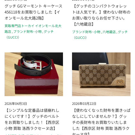
グッチ GGマーモント キーケース
【グッチのコンパクトウォレッ
456118をお買取りしました【イ
トは人気です。】使わない財布の
オンモール北大路2階】
お買い取りならお任せ下さい。
【六地蔵店】
買取専門店トーカイ イオンモール北大
路店
,
ブランド財布･小物
,
グッチ
ブランド財布･小物
,
六地蔵店
,
グッチ
（GUCCI）
（GUCCI）
2026年04月3日
2026年03月22日
【シンプルな定番品は値崩れし
【使わなくなった財布を置きっぱ
にくいです！】グッチのベルト
なしにしていませんか？】グッ
をお買取りしました！【西京区
チの長財布をお買取りいたしま
小物 買取 洛西ラクセーヌ店】
した【西京区 財布 買取 洛西ラク
セーヌ店】