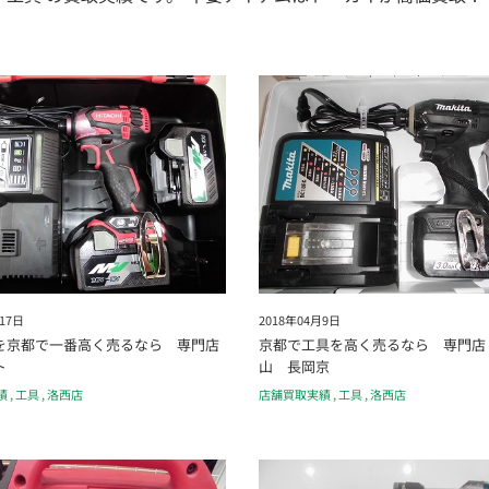
17日
2018年04月9日
を京都で一番高く売るなら 専門店
京都で工具を高く売るなら 専門店
ト
山 長岡京
績
,
工具
,
洛西店
店舗買取実績
,
工具
,
洛西店