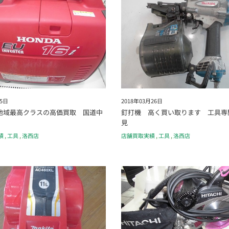
月5日
2018年03月26日
地域最高クラスの高価買取 国道中
釘打機 高く買い取ります 工具専
見
績
,
工具
,
洛西店
店舗買取実績
,
工具
,
洛西店