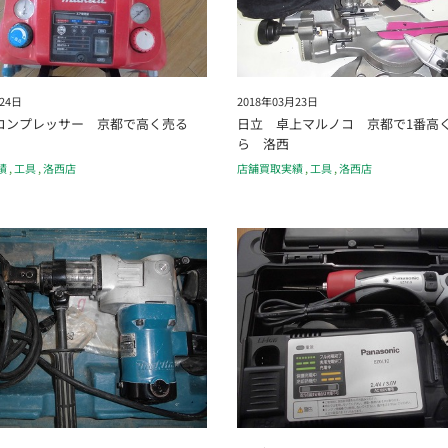
24日
2018年03月23日
コンプレッサー 京都で高く売る
日立 卓上マルノコ 京都で1番高
ら 洛西
績
,
工具
,
洛西店
店舗買取実績
,
工具
,
洛西店