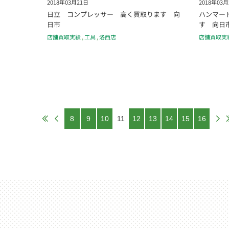
2018年03月21日
2018年03月
日立 コンプレッサー 高く買取ります 向
ハンマー
日市
す 向日
店舗買取実績
,
工具
,
洛西店
店舗買取実
8
9
10
11
12
13
14
15
16