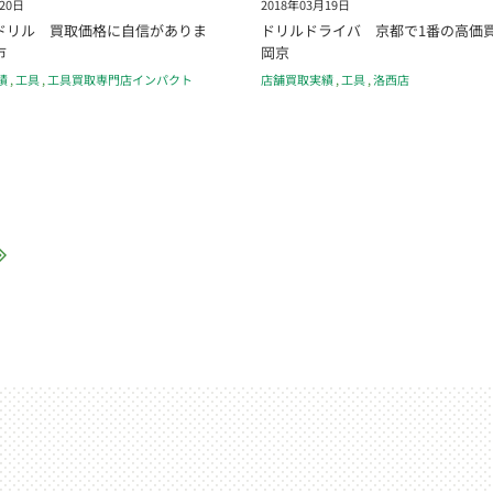
20日
2018年03月19日
ドリル 買取価格に自信がありま
ドリルドライバ 京都で1番の高価
市
岡京
績
,
工具
,
工具買取専門店インパクト
店舗買取実績
,
工具
,
洛西店