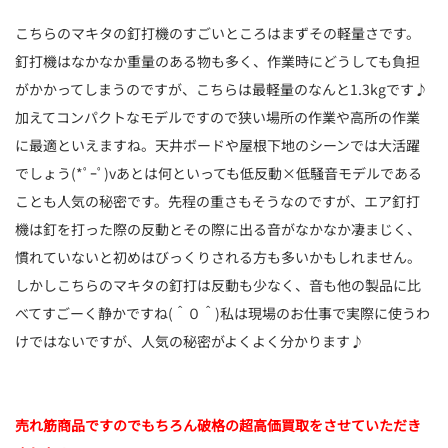
こちらのマキタの釘打機のすごいところはまずその軽量さです。
釘打機はなかなか重量のある物も多く、作業時にどうしても負担
がかかってしまうのですが、こちらは最軽量のなんと1.3kgです♪
加えてコンパクトなモデルですので狭い場所の作業や高所の作業
に最適といえますね。天井ボードや屋根下地のシーンでは大活躍
でしょう(*ﾟｰﾟ)vあとは何といっても低反動×低騒音モデルである
ことも人気の秘密です。先程の重さもそうなのですが、エア釘打
機は釘を打った際の反動とその際に出る音がなかなか凄まじく、
慣れていないと初めはびっくりされる方も多いかもしれません。
しかしこちらのマキタの釘打は反動も少なく、音も他の製品に比
べてすごーく静かですね(＾０＾)私は現場のお仕事で実際に使うわ
けではないですが、人気の秘密がよくよく分かります♪
売れ筋商品ですのでもちろん破格の超高価買取をさせていただき