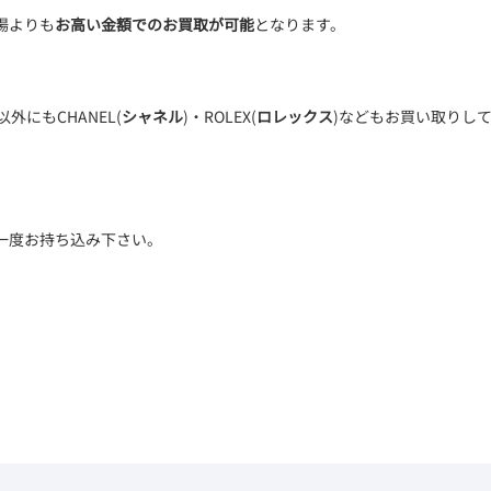
場よりも
お高い金額でのお買取が可能
となります。
以外にもCHANEL(
シャネル
)・ROLEX(
ロレックス
)などもお買い取りし
一度お持ち込み下さい。