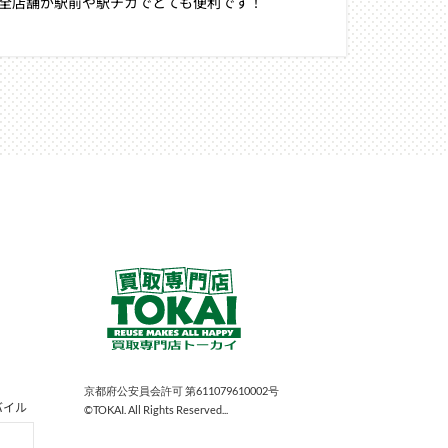
全店舗が駅前や駅チカでとても便利です！
京都府公安員会許可 第611079610002号
バイル
©TOKAI. All Rights Reserved...