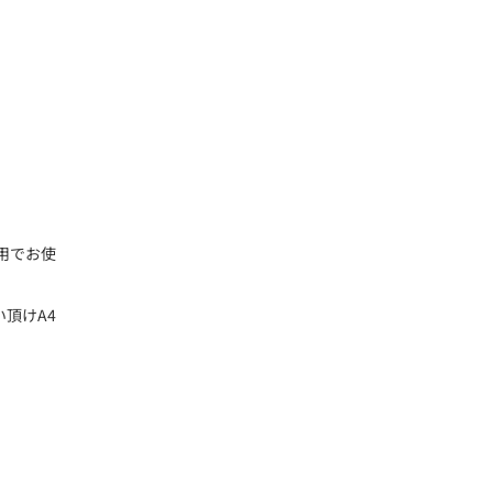
用でお使
頂けA4