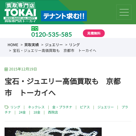
見積無料
0120-535-585
受付時間 10:00 〜 19:00
HOME
買取実績
ジュエリー
リング
宝石・ジュエリー高価買取も 京都市 トーカイへ
2015年12月19日
宝石・ジュエリー高価買取も 京都
市 トーカイへ
リング
|
ネックレス
|
金・プラチナ
|
ピアス
|
ジュエリー
|
プラ
チナ
|
24金
|
18金
|
西院店