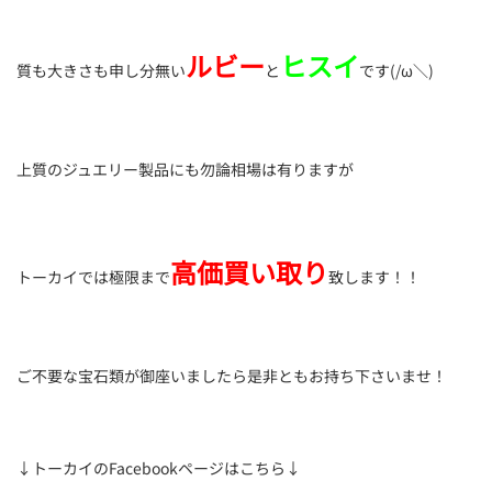
ルビー
ヒスイ
質も大きさも申し分無い
と
です(/ω＼)
上質のジュエリー製品にも勿論相場は有りますが
高価買い取り
トーカイでは極限まで
致します！！
ご不要な宝石類が御座いましたら是非ともお持ち下さいませ！
↓トーカイのFacebookページはこちら↓