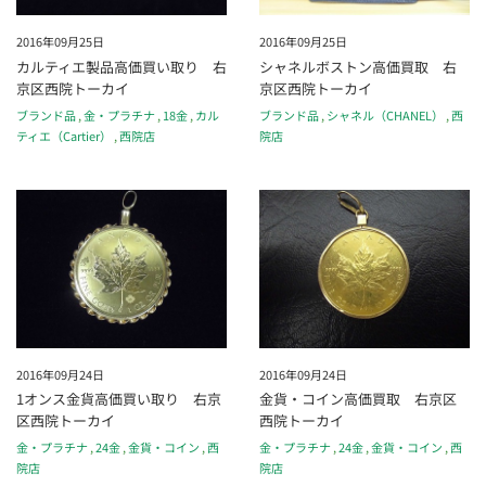
2016年09月25日
2016年09月25日
カルティエ製品高価買い取り 右
シャネルボストン高価買取 右
京区西院トーカイ
京区西院トーカイ
ブランド品
,
金・プラチナ
,
18金
,
カル
ブランド品
,
シャネル（CHANEL）
,
西
ティエ（Cartier）
,
西院店
院店
2016年09月24日
2016年09月24日
1オンス金貨高価買い取り 右京
金貨・コイン高価買取 右京区
区西院トーカイ
西院トーカイ
金・プラチナ
,
24金
,
金貨・コイン
,
西
金・プラチナ
,
24金
,
金貨・コイン
,
西
院店
院店