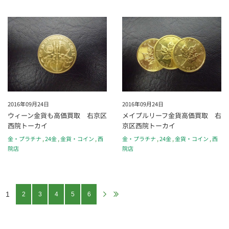
2016年09月24日
2016年09月24日
ウィーン金貨も高価買取 右京区
メイプルリーフ金貨高価買取 右
西院トーカイ
京区西院トーカイ
金・プラチナ
,
24金
,
金貨・コイン
,
西
金・プラチナ
,
24金
,
金貨・コイン
,
西
院店
院店
1
2
3
4
5
6