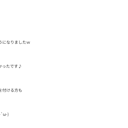
と
うになりましたｗ
かったです♪
を付ける方も
ω-)