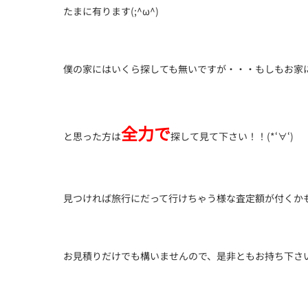
たまに有ります(;^ω^)
僕の家にはいくら探しても無いですが・・・もしもお家
全力で
と思った方は
探して見て下さい！！(*‘∀‘)
見つければ旅行にだって行けちゃう様な査定額が付くか
お見積りだけでも構いませんので、是非ともお持ち下さいま