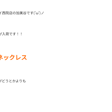
院店の加美谷です('ω')ノ
が入荷です！！
 ネックレス
がどうとかよりも