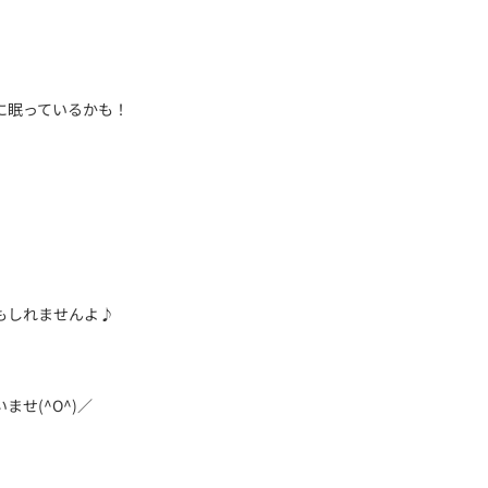
に眠っているかも！
もしれませんよ♪
せ(^O^)／