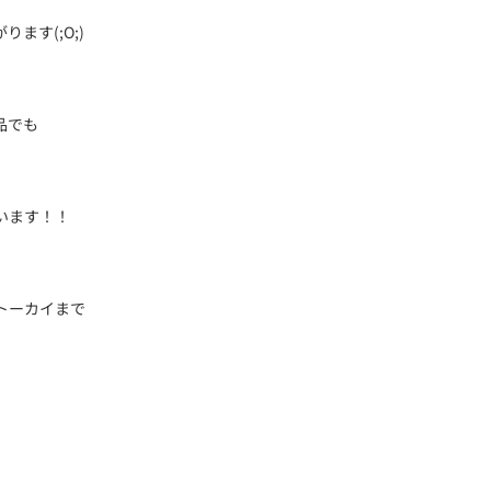
ます(;O;)
品でも
います！！
トーカイまで