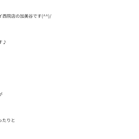
院店の加美谷です(^^)/
す♪
が
ったりと