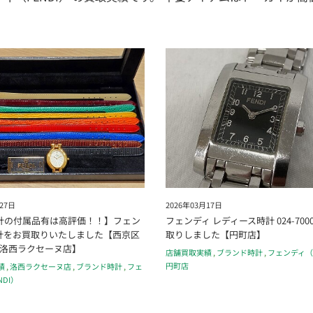
27日
2026年03月17日
計の付属品有は高評価！！】フェン
フェンディ レディース時計 024-700
計をお買取りいたしました【西京区
取りしました【円町店】
 洛西ラクセーヌ店】
店舗買取実績
,
ブランド時計
,
フェンディ（F
円町店
績
,
洛西ラクセーヌ店
,
ブランド時計
,
フェ
NDI）