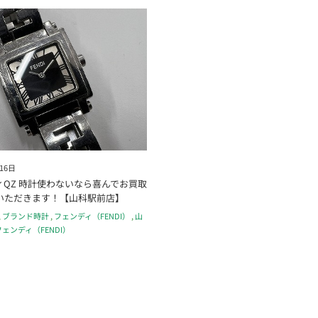
16日
ィQZ 時計使わないなら喜んでお買取
いただきます！【山科駅前店】
,
ブランド時計
,
フェンディ（FENDI）
,
山
フェンディ（FENDI）