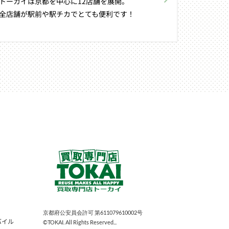
トーカイは京都を中心に12店舗を展開。
全店舗が駅前や駅チカでとても便利です！
京都府公安員会許可 第611079610002号
バイル
©TOKAI. All Rights Reserved...