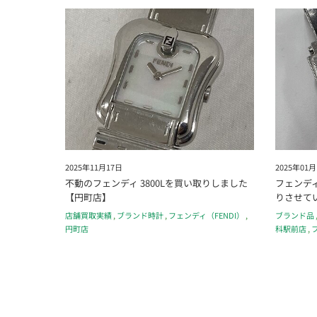
2025年11月17日
2025年01月
不動のフェンディ 3800Lを買い取りしました
フェンデ
【円町店】
りさせて
店舗買取実績
,
ブランド時計
,
フェンディ（FENDI）
,
ブランド品
円町店
科駅前店
,