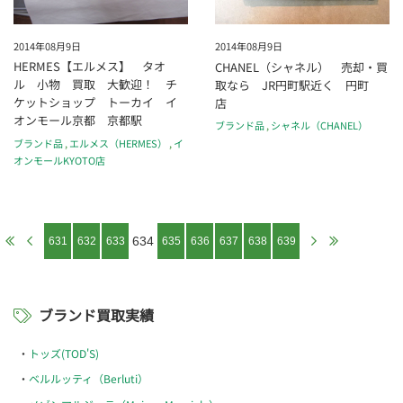
2014年08月9日
2014年08月9日
HERMES【エルメス】 タオ
CHANEL（シャネル） 売却・買
ル 小物 買取 大歓迎！ チ
取なら JR円町駅近く 円町
ケットショップ トーカイ イ
店
オンモール京都 京都駅
ブランド品
,
シャネル（CHANEL）
ブランド品
,
エルメス（HERMES）
,
イ
オンモールKYOTO店
634
631
632
633
635
636
637
638
639
ブランド買取実績
トッズ(TOD'S)
ベルルッティ（Berluti）