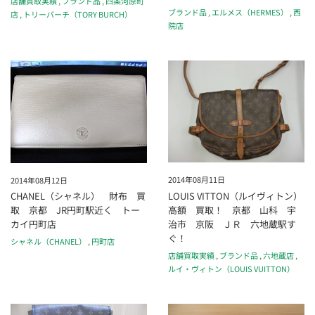
店舗買取実績
,
ブランド品
,
四条河原町
ブランド品
,
エルメス（HERMES）
,
西
店
,
トリーバーチ（TORY BURCH）
院店
2014年08月11日
2014年08月12日
LOUIS VITTON（ルイヴィトン）
CHANEL（シャネル） 財布 買
高額 買取！ 京都 山科 宇
取 京都 JR円町駅近く トー
治市 京阪 ＪＲ 六地蔵駅す
カイ円町店
ぐ！
シャネル（CHANEL）
,
円町店
店舗買取実績
,
ブランド品
,
六地蔵店
,
ルイ・ヴィトン（LOUIS VUITTON）