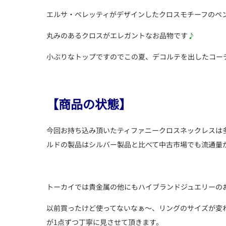
エルサ・ペレッティがデザインしたクロスモチーフのペ
丸みのあるクロスがエレガントなお品物です
♪
小ぶりなトップですのでこの夏、デコルテを出したコー
【商品の状態】
今回お持ち込み頂いたティファニークロスネックレスは
ルドの製品はシルバー製品と比べて中古市場でも流通量
トーカイでは貴金属の他にもハイブランドジュエリーの
以前買ったけど使ってないなぁ～、リングのサイズが変
が1点ずつ丁寧に見させて頂きます。