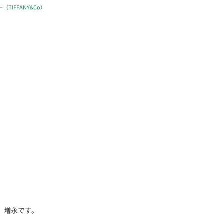
（TIFFANY&Co）
 増永です。