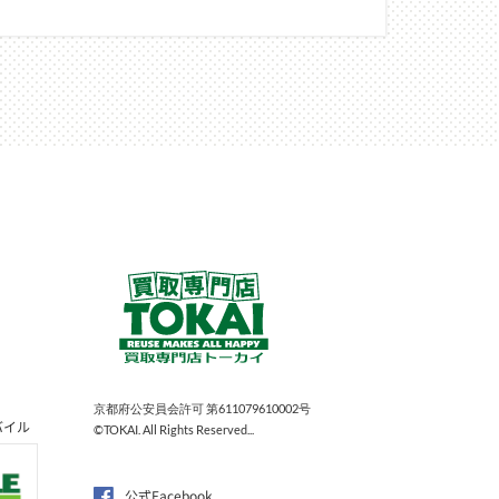
京都府公安員会許可 第611079610002号
バイル
©TOKAI. All Rights Reserved...
公式Facebook