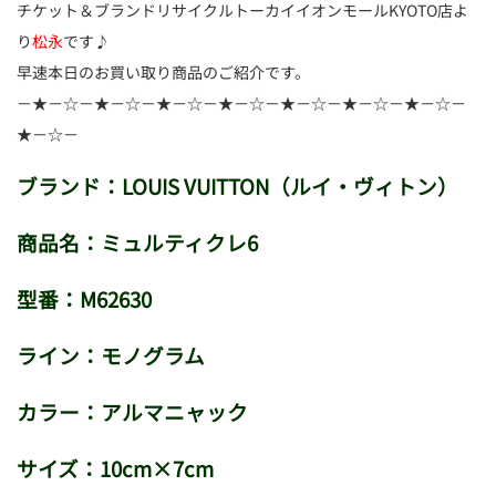
チケット＆ブランドリサイクルトーカイイオンモールKYOTO店よ
り
松永
です♪
早速本日のお買い取り商品のご紹介です。
－★－☆－★－☆－★－☆－★－☆－★－☆－★－☆－★－☆－
★－☆－
ブランド：LOUIS VUITTON（ルイ・ヴィトン）
商品名：ミュルティクレ6
型番：M62630
ライン：モノグラム
カラー：アルマニャック
サイズ：10cm×7cm