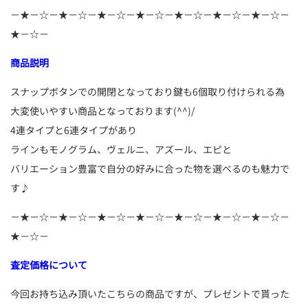
－★－☆－★－☆－★－☆－★－☆－★－☆－★－☆－★－☆－
★－☆－
商品説明
スナップボタンでの開閉となっており鍵も6個取り付けられる為
大変使いやすい商品となっております(^^)/
4連タイプと6連タイプがあり
ラインもモノグラム、ヴェルニ、アズール、エピと
バリエーション豊富で自分の好みに合った物を選べるのも魅力で
す♪
－★－☆－★－☆－★－☆－★－☆－★－☆－★－☆－★－☆－
★－☆－
査定価格について
今回お持ち込み頂いたこちらの商品ですが、プレゼントで貰った