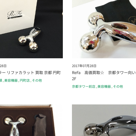
28日
2017年07月28日
ー リファカラット 買取 京都 円町
ReFa 高価買取☆ 京都タワー向
2F
績
,
美容機器
,
円町店
,
その他
京都タワー前店
,
美容機器
,
その他