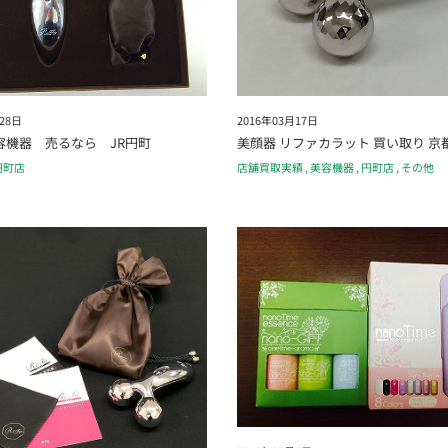
28日
2016年03月17日
美容機器 売るなら JR円町
美顔器 リファカラット 買い取り 京
円町店
店舗買取実績
,
美容機器
,
円町店
,
その他