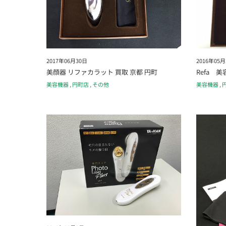
2017年06月30日
2016年05月
美顔器 リファカラット 買取 京都 円町
Refa 
美容機器
,
円町店
,
その他
美容機器
,