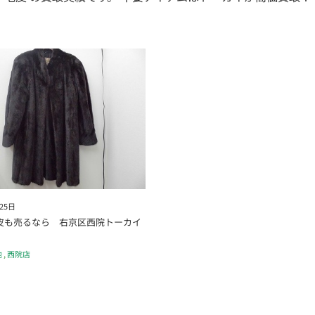
25日
皮も売るなら 右京区西院トーカイ
他
,
西院店