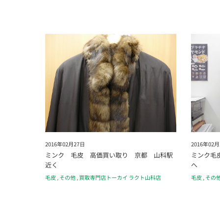
2016年02月27日
2016年02月
ミンク 毛皮 高価買い取り 京都 山科駅
ミンク毛
近く
へ
毛皮
,
その他
,
買取専門店トーカイ ラクト山科店
毛皮
,
その